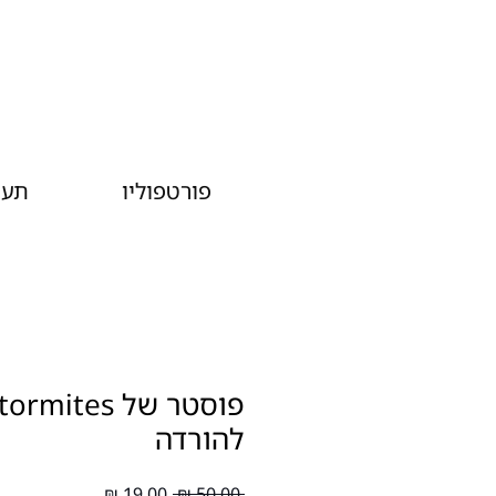
פורטפוליו
תער
פוסטר של mites
להורדה
מחיר
מחיר
 ‏50.00 ‏₪ 