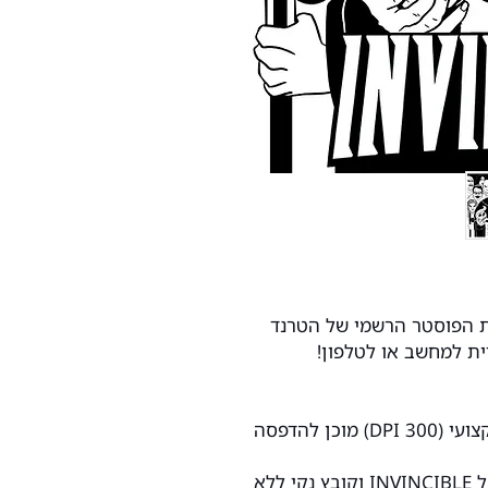
ת הפוסטר הרשמי של הטרנד
דית למחשב או לטלפון!
איור DICTATORMITES קובץ איכותי ומקצועי (300 DPI) מוכן להדפסה
שתי גרסאות מעוצבות קובץ עם הלוגו של INVINCIBLE וקובץ נקי ללא