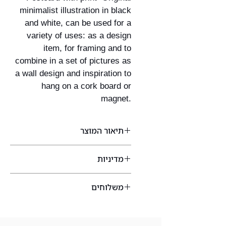
minimalist illustration in black
and white, can be used for a
variety of uses: as a design
item, for framing and to
combine in a set of pictures as
a wall design and inspiration to
hang on a cork board or
magnet.
תיאור המוצר
גלויה עם הדפס איור מקורי מינימליסטי
מדיניות
בצבעי שחור לבן, ניתן למגוון שימושים:
כפריט עיצובי, למסגר ולשלב בסט של
התשלום מתבצע דרך כרטיס אשראי או
תמונות כעיצוב לקיר ולהשראה לתלות על
משלוחים
דרך פייפאל
לוח שעם או מגנטי.
ישנה אפשרות להזמין טלפונית ולשלם
הדפסה על נייר איכותי 250 גר׳,
גודל: 10x
איסוף עצמי
- חינם
באפליקציית תשלום
15 ס"מ,
האיור מודפס בקדמת הכרטיס
ברעננה -בבחירה באפשרות זו תשלח
ניתן להחזיר מוצר במצב חדש עד
על צד אחד הצד האחורי ריק,
הגלויה