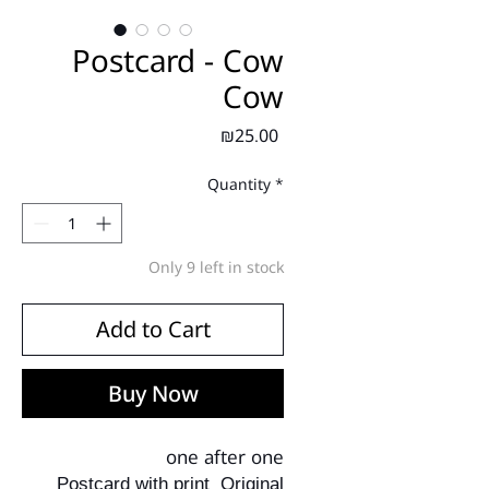
Postcard - Cow
Cow
Price
₪25.00
Quantity
*
Only 9 left in stock
Add to Cart
Buy Now
one after one
Postcard with print
Original